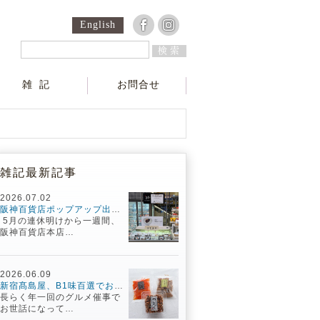
English
検索
雑記
お問合せ
雑記最新記事
2026.07.02
阪神百貨店ポップアップ出店記／元気百倍になった一週間！
5月の連休明けから一週間、
阪神百貨店本店…
2026.06.09
新宿髙島屋、B1味百選でお待ちしています！
長らく年一回のグルメ催事で
お世話になって…